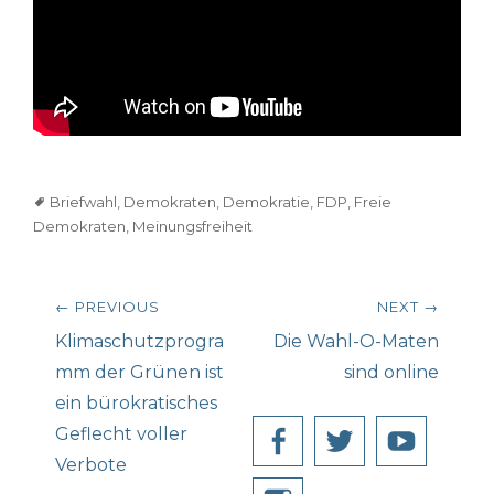
Tags
Briefwahl
,
Demokraten
,
Demokratie
,
FDP
,
Freie
Demokraten
,
Meinungsfreiheit
Beitragsnavigation
← PREVIOUS
NEXT →
Previous
Next
Klimaschutzprogra
Die Wahl-O-Maten
post:
post:
mm der Grünen ist
sind online
ein bürokratisches
Geflecht voller
Facebook
Twitter
YouT
Verbote