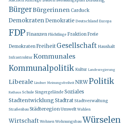
Bauen
Aachen
Anträge
Bebauungsplan
Bürger
Bürgerinnen
Carduck
Demokraten
Demokratie
Deutschland
Europa
FDP
Finanzen
Fraktion
Freie
Flüchtlinge
Gesellschaft
Freiheit
Demokraten
Haushalt
Kommunales
Infrastruktur
Kommunalpolitik
Kultur
Landesregierung
Politik
Liberale
NRW
Lindner
Meinungsfreiheit
Soziales
Singergelände
Schule
Rathaus
Stadtentwicklung
Stadtrat
Stadtverwaltung
Städteregion
Umwelt
Straßenbau
Wahlen
Würselen
Wirtschaft
Wohnungsbau
Wohnen