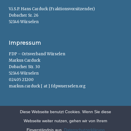
V.i.S.P. Hans Carduck (Fraktionsvorsitzender)
Dobacher Sr. 26
52146 Würselen
Impressum
FDP – Ortsverband Würselen
Markus Carduck
Dobacher Str. 30
52146 Würselen
02405 21200
markus.carduck [ at ] fdpwuerselen.org
Diese Webseite benutzt Cookies. Wenn Sie diese
Webseite weiter nutzen, gehen wir von Ihrem
Copyright © 2026
FDP – Würselen
. All Rights Reserved.
Anträge
Einverständnis aus.
Datenschutzerklärung