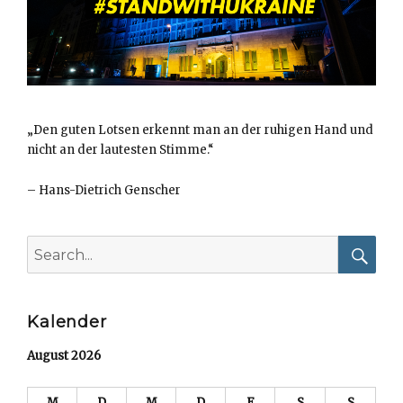
„Den guten Lotsen erkennt man an der ruhigen Hand und
nicht an der lautesten Stimme.“
–
Hans-Dietrich Genscher
Search
for:
Searc
Kalender
August 2026
M
D
M
D
F
S
S