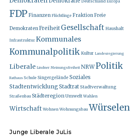
Demokraten
Demokratie
Deutschland
Europa
FDP
Finanzen
Fraktion
Freie
Flüchtlinge
Gesellschaft
Freiheit
Demokraten
Haushalt
Kommunales
Infrastruktur
Kommunalpolitik
Kultur
Landesregierung
Politik
Liberale
NRW
Lindner
Meinungsfreiheit
Soziales
Singergelände
Schule
Rathaus
Stadtentwicklung
Stadtrat
Stadtverwaltung
Städteregion
Umwelt
Straßenbau
Wahlen
Würselen
Wirtschaft
Wohnungsbau
Wohnen
Junge Liberale JuLis