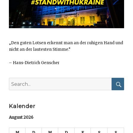
„Den guten Lotsen erkennt man an der ruhigen Hand und
nicht an der lautesten Stimme.“
–
Hans-Dietrich Genscher
Search
for:
Searc
Kalender
August 2026
M
D
M
D
F
S
S