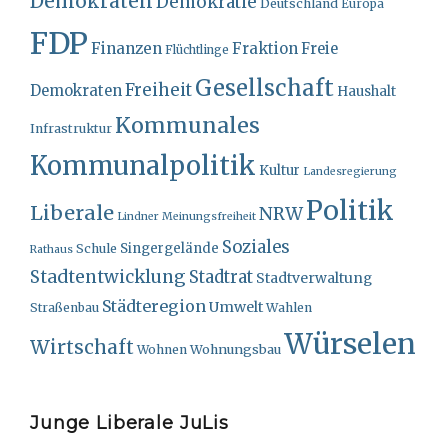
Demokraten
Demokratie
Deutschland
Europa
FDP
Finanzen
Fraktion
Freie
Flüchtlinge
Gesellschaft
Freiheit
Demokraten
Haushalt
Kommunales
Infrastruktur
Kommunalpolitik
Kultur
Landesregierung
Politik
Liberale
NRW
Lindner
Meinungsfreiheit
Soziales
Singergelände
Schule
Rathaus
Stadtentwicklung
Stadtrat
Stadtverwaltung
Städteregion
Umwelt
Straßenbau
Wahlen
Würselen
Wirtschaft
Wohnungsbau
Wohnen
Junge Liberale JuLis