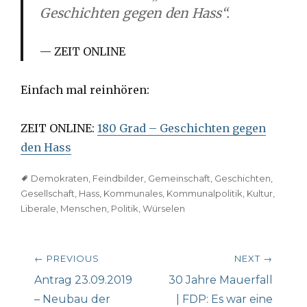
Geschichten gegen den Hass“.
ZEIT ONLINE
Einfach mal reinhören:
ZEIT ONLINE:
180 Grad – Geschichten gegen
den Hass
Tags
Demokraten
,
Feindbilder
,
Gemeinschaft
,
Geschichten
,
Gesellschaft
,
Hass
,
Kommunales
,
Kommunalpolitik
,
Kultur
,
Liberale
,
Menschen
,
Politik
,
Würselen
Beitragsnavigation
← PREVIOUS
NEXT →
Previous
Next
Antrag 23.09.2019
30 Jahre Mauerfall
post:
post:
– Neubau der
| FDP: Es war eine