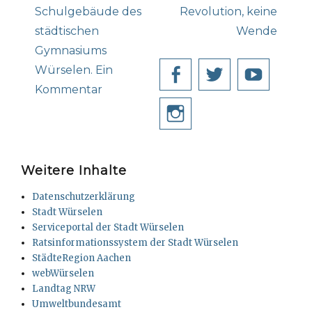
Schulgebäude des
Revolution, keine
städtischen
Wende
Gymnasiums
Würselen. Ein
Facebook
Twitter
YouT
Kommentar
Instagram
Weitere Inhalte
Datenschutzerklärung
Stadt Würselen
Serviceportal der Stadt Würselen
Ratsinformationssystem der Stadt Würselen
StädteRegion Aachen
webWürselen
Landtag NRW
Umweltbundesamt