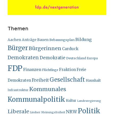
Themen
Bildung
Bauen
Aachen
Anträge
Bebauungsplan
Bürger
Bürgerinnen
Carduck
Demokraten
Demokratie
Deutschland
Europa
FDP
Finanzen
Fraktion
Freie
Flüchtlinge
Gesellschaft
Freiheit
Demokraten
Haushalt
Kommunales
Infrastruktur
Kommunalpolitik
Kultur
Landesregierung
Politik
Liberale
NRW
Lindner
Meinungsfreiheit