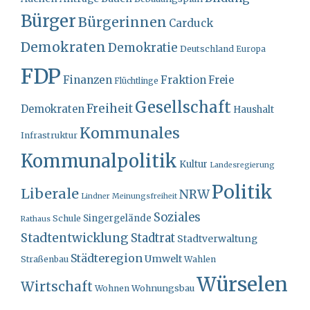
Bürger
Bürgerinnen
Carduck
Demokraten
Demokratie
Deutschland
Europa
FDP
Finanzen
Fraktion
Freie
Flüchtlinge
Gesellschaft
Freiheit
Demokraten
Haushalt
Kommunales
Infrastruktur
Kommunalpolitik
Kultur
Landesregierung
Politik
Liberale
NRW
Lindner
Meinungsfreiheit
Soziales
Singergelände
Schule
Rathaus
Stadtentwicklung
Stadtrat
Stadtverwaltung
Städteregion
Umwelt
Straßenbau
Wahlen
Würselen
Wirtschaft
Wohnungsbau
Wohnen