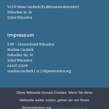
V.i.S.P. Hans Carduck (Fraktionsvorsitzender)
Dobacher Sr. 26
52146 Würselen
Impressum
FDP – Ortsverband Würselen
Markus Carduck
Dobacher Str. 30
52146 Würselen
02405 21200
markus.carduck [ at ] fdpwuerselen.org
Diese Webseite benutzt Cookies. Wenn Sie diese
Webseite weiter nutzen, gehen wir von Ihrem
Copyright © 2026
FDP – Würselen
. All Rights Reserved.
Anträge
Einverständnis aus.
Datenschutzerklärung