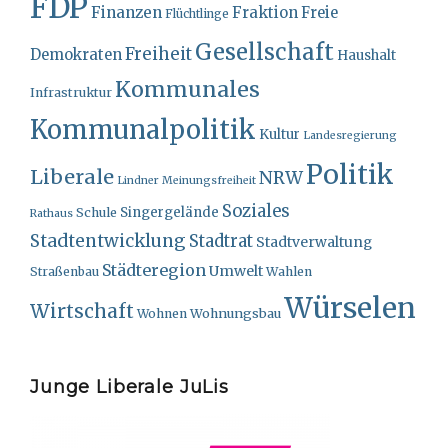
FDP
Finanzen
Fraktion
Freie
Flüchtlinge
Gesellschaft
Freiheit
Demokraten
Haushalt
Kommunales
Infrastruktur
Kommunalpolitik
Kultur
Landesregierung
Politik
Liberale
NRW
Lindner
Meinungsfreiheit
Soziales
Singergelände
Schule
Rathaus
Stadtentwicklung
Stadtrat
Stadtverwaltung
Städteregion
Umwelt
Straßenbau
Wahlen
Würselen
Wirtschaft
Wohnungsbau
Wohnen
Junge Liberale JuLis