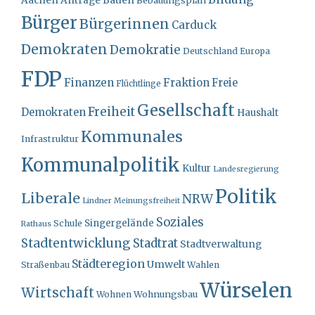
Bauen
Aachen
Anträge
Bebauungsplan
Bürger
Bürgerinnen
Carduck
Demokraten
Demokratie
Deutschland
Europa
FDP
Finanzen
Fraktion
Freie
Flüchtlinge
Gesellschaft
Freiheit
Demokraten
Haushalt
Kommunales
Infrastruktur
Kommunalpolitik
Kultur
Landesregierung
Politik
Liberale
NRW
Lindner
Meinungsfreiheit
Soziales
Singergelände
Schule
Rathaus
Stadtentwicklung
Stadtrat
Stadtverwaltung
Städteregion
Umwelt
Straßenbau
Wahlen
Würselen
Wirtschaft
Wohnungsbau
Wohnen