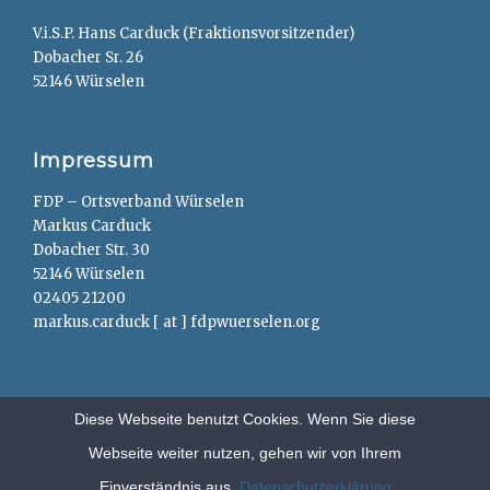
V.i.S.P. Hans Carduck (Fraktionsvorsitzender)
Dobacher Sr. 26
52146 Würselen
Impressum
FDP – Ortsverband Würselen
Markus Carduck
Dobacher Str. 30
52146 Würselen
02405 21200
markus.carduck [ at ] fdpwuerselen.org
Diese Webseite benutzt Cookies. Wenn Sie diese
Webseite weiter nutzen, gehen wir von Ihrem
Copyright © 2026
FDP – Würselen
. All Rights Reserved.
Anträge
Einverständnis aus.
Datenschutzerklärung