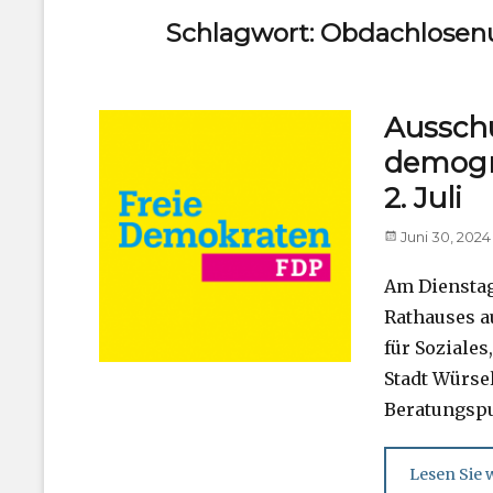
Schlagwort:
Obdachlosen
Ausschu
demogr
2. Juli
Posted
Juni 30, 2024
on
Am Dienstag,
Rathauses a
für Soziale
Stadt Würse
Beratungspu
Lesen Sie w