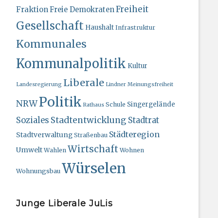
Freiheit
Fraktion
Freie Demokraten
Gesellschaft
Haushalt
Infrastruktur
Kommunales
Kommunalpolitik
Kultur
Liberale
Landesregierung
Lindner
Meinungsfreiheit
Politik
NRW
Singergelände
Schule
Rathaus
Stadtentwicklung
Soziales
Stadtrat
Städteregion
Stadtverwaltung
Straßenbau
Wirtschaft
Umwelt
Wahlen
Wohnen
Würselen
Wohnungsbau
Junge Liberale JuLis