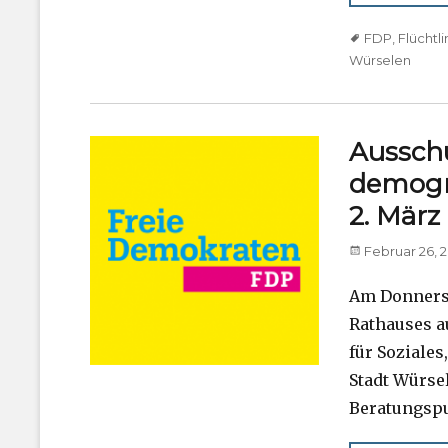
Tags
FDP
,
Flüchtl
Würselen
Ausschu
demogr
2. März
Posted
Februar 26, 
on
Am Donnerst
Rathauses a
für Soziale
Stadt Würse
Beratungspu