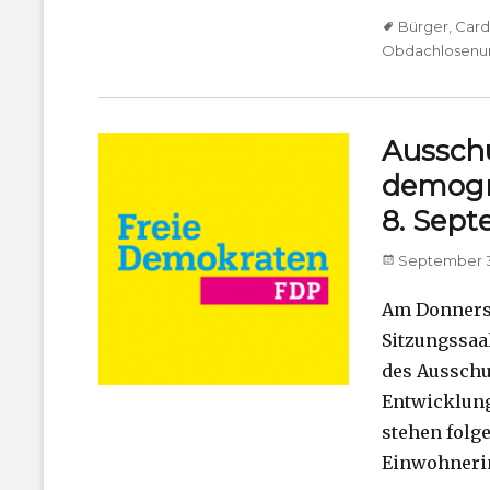
Tags
Bürger
,
Car
Obdachlosenun
Ausschu
demogr
8. Sep
Posted
September 3
on
Am Donnerst
Sitzungssaal
des Ausschu
Entwicklung
stehen folg
Einwohneri