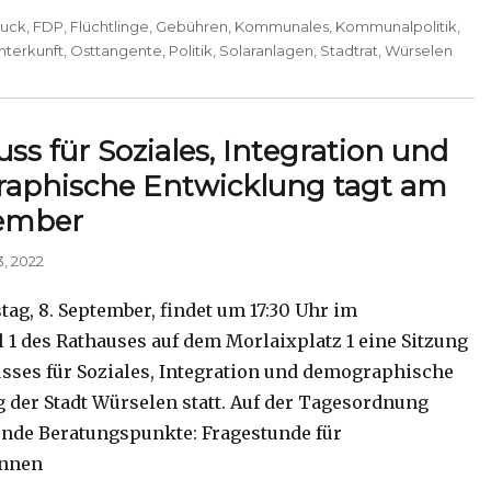
duck
,
FDP
,
Flüchtlinge
,
Gebühren
,
Kommunales
,
Kommunalpolitik
,
terkunft
,
Osttangente
,
Politik
,
Solaranlagen
,
Stadtrat
,
Würselen
ss für Soziales, Integration und
aphische Entwicklung tagt am
tember
, 2022
ag, 8. September, findet um 17:30 Uhr im
 1 des Rathauses auf dem Morlaixplatz 1 eine Sitzung
sses für Soziales, Integration und demographische
 der Stadt Würselen statt. Auf der Tagesordnung
ende Beratungspunkte: Fragestunde für
nnen