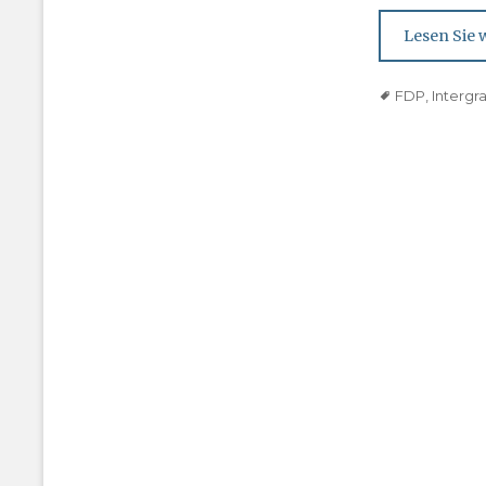
Lesen Sie w
Tags
FDP
,
Intergr