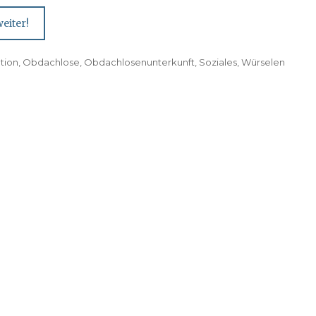
eiter!
ation
,
Obdachlose
,
Obdachlosenunterkunft
,
Soziales
,
Würselen