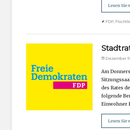
Lesen Sie w
Tags
FDP
,
Flüchtl
Stadtra
Posted
Dezember 11
on
Am Donnerst
Sitzungssaal
des Rates d
folgende Be
Einwohner B
Lesen Sie w