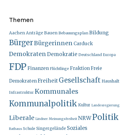
Themen
Bildung
Bauen
Aachen
Anträge
Bebauungsplan
Bürger
Bürgerinnen
Carduck
Demokraten
Demokratie
Deutschland
Europa
FDP
Finanzen
Fraktion
Freie
Flüchtlinge
Gesellschaft
Freiheit
Demokraten
Haushalt
Kommunales
Infrastruktur
Kommunalpolitik
Kultur
Landesregierung
Politik
Liberale
NRW
Lindner
Meinungsfreiheit
Soziales
Singergelände
Schule
Rathaus