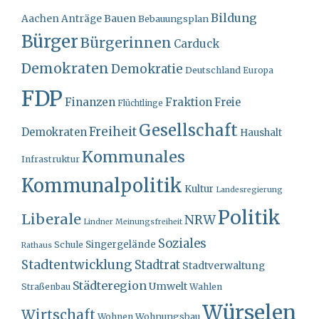
Bildung
Bauen
Aachen
Anträge
Bebauungsplan
Bürger
Bürgerinnen
Carduck
Demokraten
Demokratie
Deutschland
Europa
FDP
Finanzen
Fraktion
Freie
Flüchtlinge
Gesellschaft
Freiheit
Demokraten
Haushalt
Kommunales
Infrastruktur
Kommunalpolitik
Kultur
Landesregierung
Politik
Liberale
NRW
Lindner
Meinungsfreiheit
Soziales
Singergelände
Schule
Rathaus
Stadtentwicklung
Stadtrat
Stadtverwaltung
Städteregion
Umwelt
Straßenbau
Wahlen
Würselen
Wirtschaft
Wohnungsbau
Wohnen