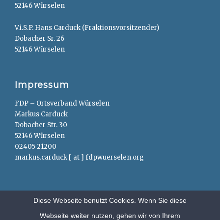
52146 Würselen
V.i.S.P. Hans Carduck (Fraktionsvorsitzender)
Dobacher Sr. 26
52146 Würselen
Impressum
FDP – Ortsverband Würselen
Markus Carduck
Dobacher Str. 30
52146 Würselen
02405 21200
markus.carduck [ at ] fdpwuerselen.org
Diese Webseite benutzt Cookies. Wenn Sie diese
Webseite weiter nutzen, gehen wir von Ihrem
Copyright © 2026
FDP – Würselen
. All Rights Reserved.