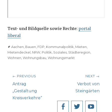
Text- und Bildquelle sowie Rechte:
por
tal
liberal
Tags
Aachen
,
Bauen
,
FDP
,
Kommunalpolitik
,
Mieten
,
Mietendeckel
,
NRW
,
Politik
,
Soziales
,
Städteregion
,
Wohnen
,
Wohnungsbau
,
Wohnungsmarkt
Beitragsnavigation
← PREVIOUS
NEXT →
Previous
Next
Antrag
Verbot von
post:
post:
„Gestaltung
Steingärten
Kreisverkehre“
Facebook
Twitter
YouT