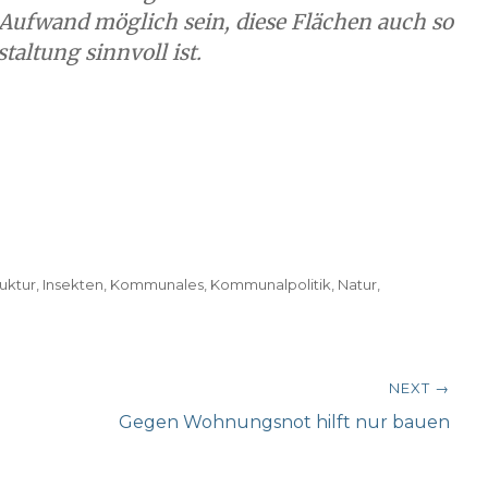
m Aufwand möglich sein, diese Flächen auch so
taltung sinnvoll ist.
ruktur
,
Insekten
,
Kommunales
,
Kommunalpolitik
,
Natur
,
NEXT →
Next
Gegen Wohnungsnot hilft nur bauen
post: