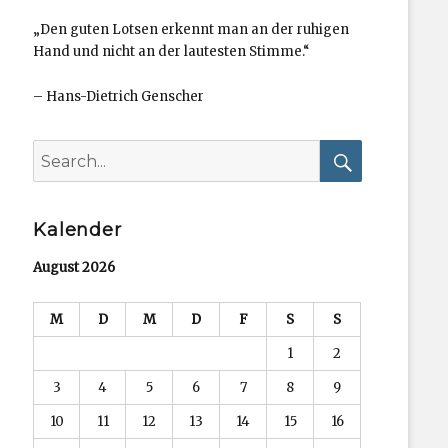
„Den guten Lotsen erkennt man an der ruhigen
Hand und nicht an der lautesten Stimme.“
–
Hans-Dietrich Genscher
Search
for:
Search
Kalender
August 2026
M
D
M
D
F
S
S
1
2
3
4
5
6
7
8
9
10
11
12
13
14
15
16