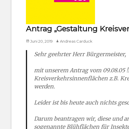
Antrag „Gestaltung Kreisve
Posted
Author
Juni 20, 2019
Andreas Carduck
on
Sehr geehrter Herr Bürgermeister,
mit unserem Antrag vom 09.08.05 !!
Kreisverkehrsinnenflächen z.B. Krei
werden.
Leider ist bis heute auch nichts ge
Darum beantragen wir, diese und and
sogenannte Blühflächen für Insek