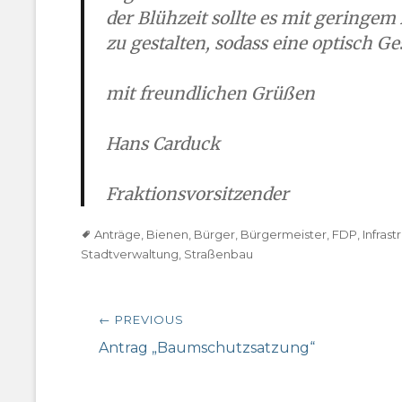
der Blühzeit sollte es mit geringe
zu gestalten, sodass eine optisch Ges
mit freundlichen Grüßen
Hans Carduck
Fraktionsvorsitzender
Tags
Anträge
,
Bienen
,
Bürger
,
Bürgermeister
,
FDP
,
Infrast
Stadtverwaltung
,
Straßenbau
Beitragsnavigation
← PREVIOUS
Previous
Antrag „Baumschutzsatzung“
post: