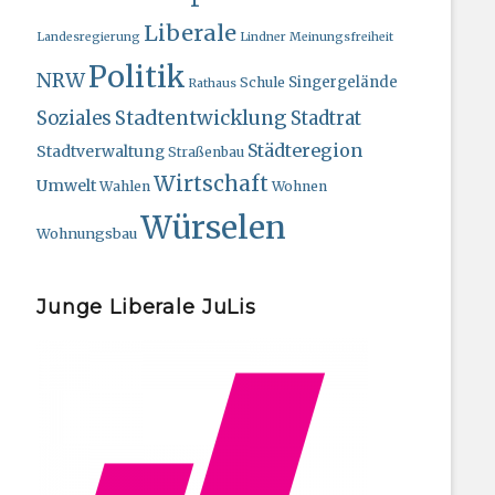
Liberale
Landesregierung
Lindner
Meinungsfreiheit
Politik
NRW
Singergelände
Schule
Rathaus
Stadtentwicklung
Soziales
Stadtrat
Städteregion
Stadtverwaltung
Straßenbau
Wirtschaft
Umwelt
Wahlen
Wohnen
Würselen
Wohnungsbau
Junge Liberale JuLis