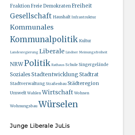
Freiheit
Fraktion
Freie Demokraten
Gesellschaft
Haushalt
Infrastruktur
Kommunales
Kommunalpolitik
Kultur
Liberale
Landesregierung
Lindner
Meinungsfreiheit
Politik
NRW
Singergelände
Schule
Rathaus
Stadtentwicklung
Soziales
Stadtrat
Städteregion
Stadtverwaltung
Straßenbau
Wirtschaft
Umwelt
Wahlen
Wohnen
Würselen
Wohnungsbau
Junge Liberale JuLis