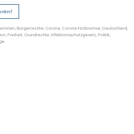
eiter!
erinnen
,
Bürgerrechte
,
Corona
,
Corona-Notbremse
,
Deutschland
,
ion
,
Freiheit
,
Grundrechte
,
Infektionsschutzgesetz
,
Politik
,
age