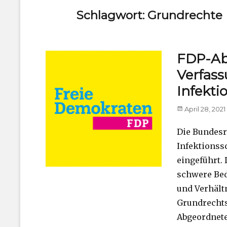
Schlagwort:
Grundrechte
FDP-Ab
Verfas
Infekti
Posted
April 28, 2021
on
Die Bundesr
Infektionss
eingeführt.
schwere Bed
und Verhält
Grundrechts
Abgeordnet