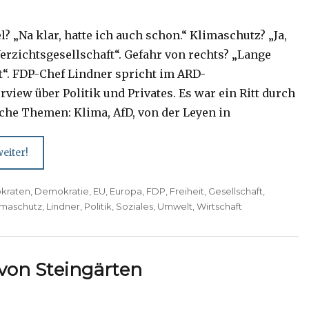
l? „Na klar, hatte ich auch schon.“ Klimaschutz? „Ja,
erzichtsgesellschaft“. Gefahr von rechts? „Lange
t“. FDP-Chef Lindner spricht im ARD-
view über Politik und Privates. Es war ein Ritt durch
sche Themen: Klima, AfD, von der Leyen in
eiter!
kraten
,
Demokratie
,
EU
,
Europa
,
FDP
,
Freiheit
,
Gesellschaft
,
imaschutz
,
Lindner
,
Politik
,
Soziales
,
Umwelt
,
Wirtschaft
von Steingärten