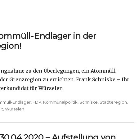
ommüll-Endlager in der
gion!
ungnahme zu den Überlegungen, ein Atommüll-
 der Grenzregion zu errichten. Frank Schniske – Ihr
erkandidat für Würselen
mmüll-Endlager
,
FDP
,
Kommunalpolitik
,
Schniske
,
Städteregion
,
lt
,
Würselen
30.04.2020 – Aufstellung von