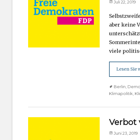
Posted
Juli 22, 2019
on
Selbstzweife
aber keine V
unterschätz
Sommerinter
viele politi
Lesen Sie w
Tags
Berlin
,
Demo
Klimapolitik
,
Kl
Verbot 
Posted
Juni 23, 2019
on