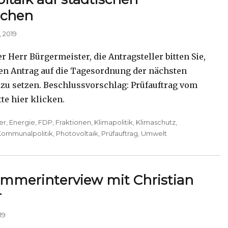
ächen
 2019
r Herr Bürgermeister, die Antragsteller bitten Sie,
en Antrag auf die Tagesordnung der nächsten
 zu setzen. Beschlussvorschlag: Prüfauftrag vom
itte hier klicken.
er
,
Energie
,
FDP
,
Fraktionen
,
Klimapolitik
,
Klimaschutz
,
Kommunalpolitik
,
Photovoltaik
,
Prüfauftrag
,
Umwelt
mmerinterview mit Christian
r
19