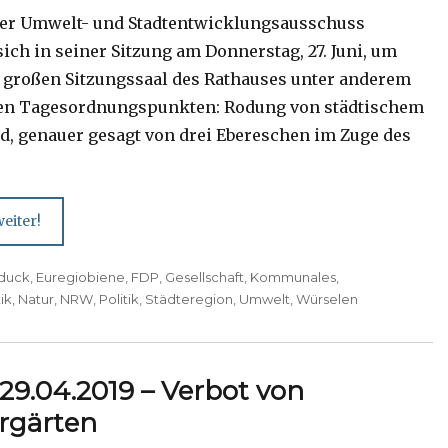
er Umwelt- und Stadtentwicklungsausschuss
sich in seiner Sitzung am Donnerstag, 27. Juni, um
m großen Sitzungssaal des Rathauses unter anderem
den Tagesordnungspunkten: Rodung von städtischem
, genauer gesagt von drei Ebereschen im Zuge des
eiter!
duck
,
Euregiobiene
,
FDP
,
Gesellschaft
,
Kommunales
,
ik
,
Natur
,
NRW
,
Politik
,
Städteregion
,
Umwelt
,
Würselen
29.04.2019 – Verbot von
rgärten