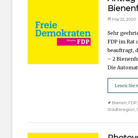
Bienen
Posted
Mai 22, 2020
on
Sehr geehrt
FDP im Rat 
beauftragt, 
– 2 Bienenf
Die Automat
Lesen Sie w
Tags
Bienen
,
FDP
Städteregion
,
Photovo