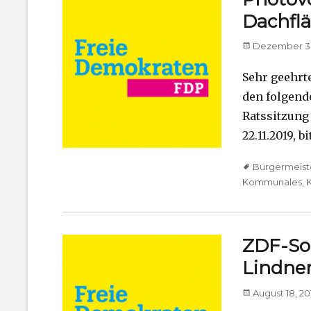
Dachfl
Posted
Dezember 3,
on
Sehr geehrte
den folgend
Ratssitzung
22.11.2019, b
Tags
Bürgermeist
Kommunales
,
ZDF-So
Lindne
Posted
August 18, 20
on