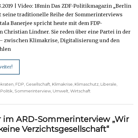
8.2019 | Video: 18min Das ZDF-Politikmagazin „Berlin
rt seine traditionelle Reihe der Sommerinterviews
ntala Banerjee spricht heute mit dem FDP-
 Christian Lindner. Sie reden über eine Partei in der
– zwischen Klimakrise, Digitalisierung und den
hlen
eiter!
kraten
,
FDP
,
Gesellschaft
,
Klimakrise
,
Klimaschutz
,
Liberale
,
,
Politik
,
Sommerinterview
,
Umwelt
,
Wirtschaft
r im ARD-Sommerinterview „Wir
keine Verzichtsgesellschaft“