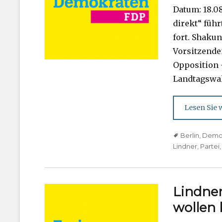
Datum: 18.0
direkt“ füh
fort. Shaku
Vorsitzenden
Opposition 
Landtagswa
Lesen Sie w
Tags
Berlin
,
Demo
Lindner
,
Partei
Lindne
wollen 