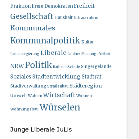
Freiheit
Fraktion
Freie Demokraten
Gesellschaft
Haushalt
Infrastruktur
Kommunales
Kommunalpolitik
Kultur
Liberale
Landesregierung
Lindner
Meinungsfreiheit
Politik
NRW
Singergelände
Schule
Rathaus
Stadtentwicklung
Soziales
Stadtrat
Städteregion
Stadtverwaltung
Straßenbau
Wirtschaft
Umwelt
Wahlen
Wohnen
Würselen
Wohnungsbau
Junge Liberale JuLis