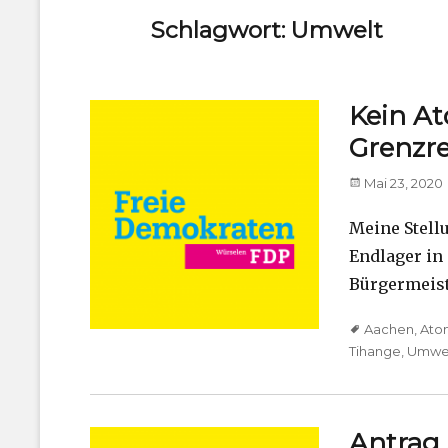
Schlagwort:
Umwelt
Kein At
Grenzre
Posted
Mai 23, 2020
on
Meine Stell
Endlager in
Bürgermeist
Tags
Aachen
,
Ato
Tihange
,
Umwe
Antrag 