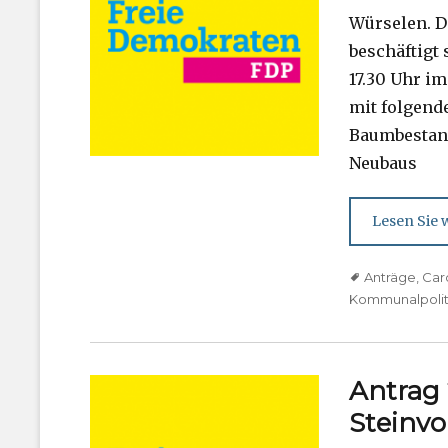
Würselen. D
beschäftigt 
17.30 Uhr i
mit folgen
Baumbestand
Neubaus
Lesen Sie w
Tags
Anträge
,
Car
Kommunalpolit
Antrag 
Steinvo