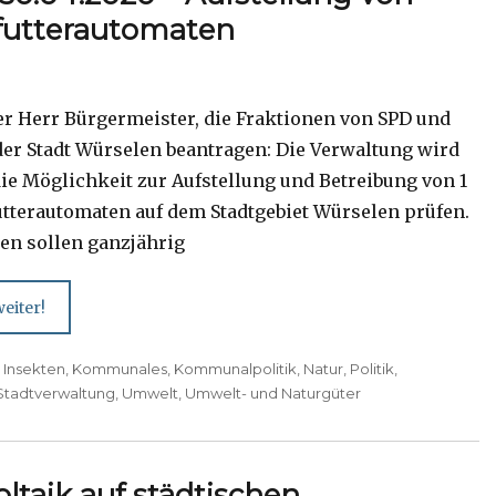
futterautomaten
er Herr Bürgermeister, die Fraktionen von SPD und
der Stadt Würselen beantragen: Die Verwaltung wird
die Möglichkeit zur Aufstellung und Betreibung von 1
utterautomaten auf dem Stadtgebiet Würselen prüfen.
en sollen ganzjährig
eiter!
,
Insekten
,
Kommunales
,
Kommunalpolitik
,
Natur
,
Politik
,
Stadtverwaltung
,
Umwelt
,
Umwelt- und Naturgüter
ltaik auf städtischen