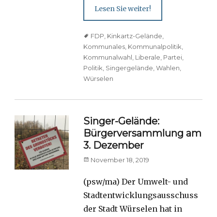
Lesen Sie weiter!
Tags
FDP
,
Kinkartz-Gelände
,
Kommunales
,
Kommunalpolitik
,
Kommunalwahl
,
Liberale
,
Partei
,
Politik
,
Singergelände
,
Wahlen
,
Würselen
Singer-Gelände:
Bürgerversammlung am
3. Dezember
Posted
November 18, 2019
on
(psw/ma) Der Umwelt- und
Stadtentwicklungsausschuss
der Stadt Würselen hat in