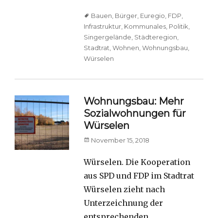
Tags
Bauen
,
Bürger
,
Euregio
,
FDP
,
Infrastruktur
,
Kommunales
,
Politik
,
Singergelände
,
Städteregion
,
Stadtrat
,
Wohnen
,
Wohnungsbau
,
Würselen
Wohnungsbau: Mehr
Sozialwohnungen für
Würselen
Posted
November 15, 2018
on
Würselen. Die Kooperation
aus SPD und FDP im Stadtrat
Würselen zieht nach
Unterzeichnung der
entsprechenden