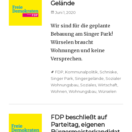
Gelände
Posted
Juni 1, 2020
on
Wir sind für die geplante
Bebauung am Singer Park!
Würselen braucht
Wohnungen und keine
Versprechen.
Tags
FDP
,
Kommunalpolitik
,
Schniske
,
Singer Park
,
Singergelände
,
Sozialer
Wohnungsbau
,
Soziales
,
Wirtschaft
,
Wohnen
,
Wohnungsbau
,
Würselen
FDP beschließt auf
Parteitag, eigenen
Bürgermeisterkandidat