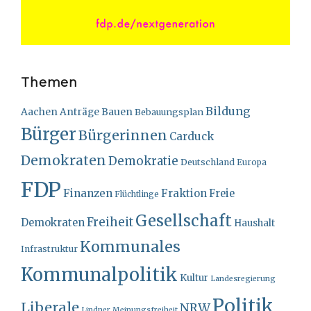
Themen
Bildung
Bauen
Aachen
Anträge
Bebauungsplan
Bürger
Bürgerinnen
Carduck
Demokraten
Demokratie
Deutschland
Europa
FDP
Finanzen
Fraktion
Freie
Flüchtlinge
Gesellschaft
Freiheit
Demokraten
Haushalt
Kommunales
Infrastruktur
Kommunalpolitik
Kultur
Landesregierung
Politik
Liberale
NRW
Lindner
Meinungsfreiheit